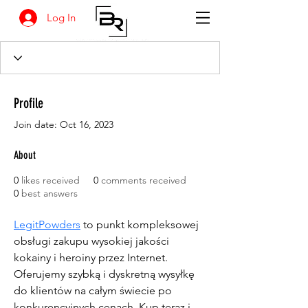
Log In
Profile
Join date: Oct 16, 2023
About
0
likes received
0
comments received
0
best answers
LegitPowders
 to punkt kompleksowej 
obsługi zakupu wysokiej jakości 
kokainy i heroiny przez Internet. 
Oferujemy szybką i dyskretną wysyłkę 
do klientów na całym świecie po 
konkurencyjnych cenach. Kup teraz i 