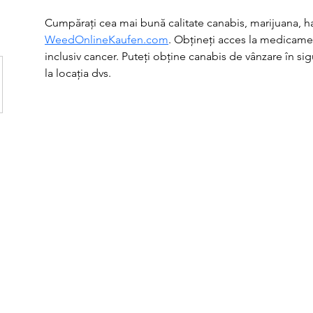
Cumpărați cea mai bună calitate canabis, marijuana, haș
WeedOnlineKaufen.com
. Obțineți acces la medicamen
inclusiv cancer. Puteți obține canabis de vânzare în sigur
la locația dvs.
T
1731 Agaton Road
Tel: +618 9652 8038
Dandaragan, Western Australia
email :
info@agrifresh.
 Ltd