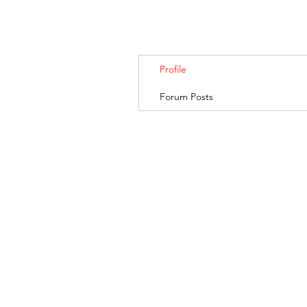
Profile
Forum Posts
BANKSIA RETREA
© 2019. Banksia Retreat is owned and managed by AGRIFresh Pty