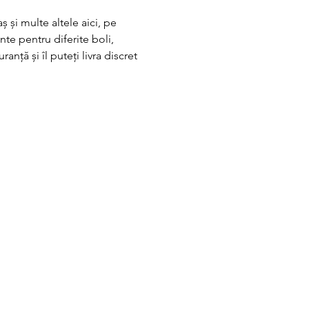
 și multe altele aici, pe 
te pentru diferite boli, 
anță și îl puteți livra discret 
com.au